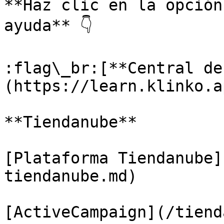
**Haz clic en la opción
ayuda** 👇

:flag\_br:[**Central de
(https://learn.klinko.ap
**Tiendanube**

[Plataforma Tiendanube]
tiendanube.md)

[ActiveCampaign](/tiend