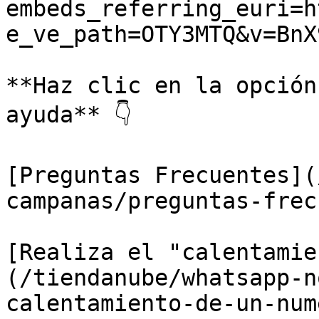
embeds_referring_euri=h
e_ve_path=OTY3MTQ&v=BnX
**Haz clic en la opción
ayuda** 👇

[Preguntas Frecuentes](
campanas/preguntas-frec
[Realiza el "calentamie
(/tiendanube/whatsapp-n